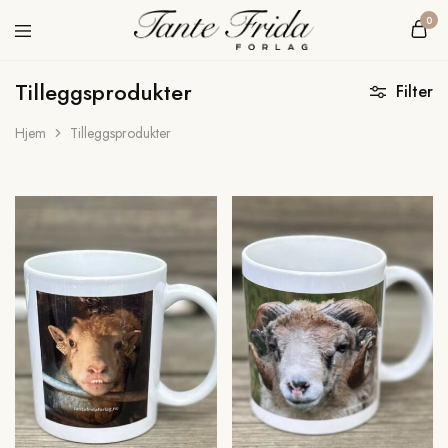
0
Tante
Nettbokhandel
Frida
Tilleggsprodukter
Forlag
Filter
Hjem
Tilleggsprodukter